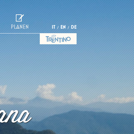
PLANEN
IT
EN
DE
ana